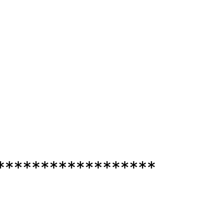
******************