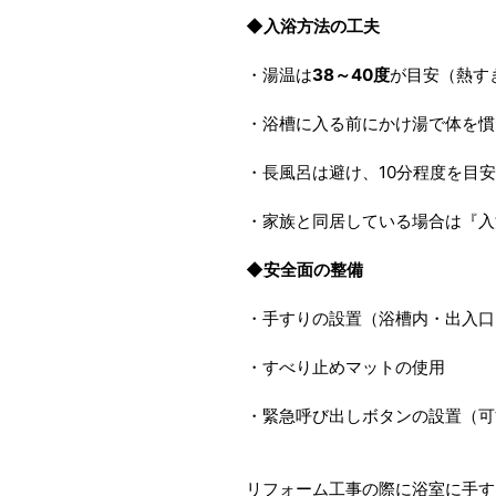
◆入浴方法の工夫
・湯温は
38～40度
が目安（熱す
・浴槽に入る前にかけ湯で体を慣
・長風呂は避け、10分程度を目
・家族と同居している場合は『入
◆安全面の整備
・手すりの設置（浴槽内・出入口
・すべり止めマットの使用
・緊急呼び出しボタンの設置（可
リフォーム工事の際に浴室に手す