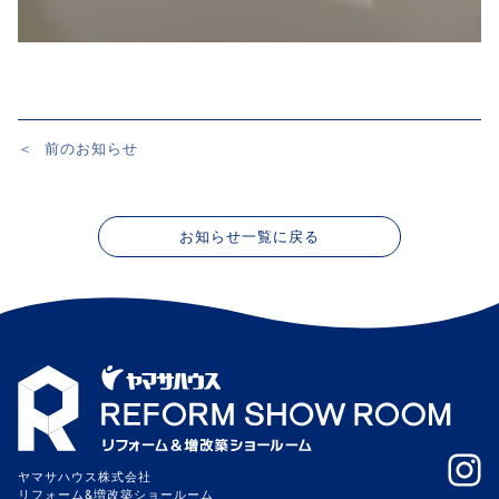
＜
前のお知らせ
投
稿
ナ
お知らせ一覧に戻る
ビ
ゲ
ー
シ
ョ
ン
ヤマサハウス株式会社
リフォーム&増改築ショールーム