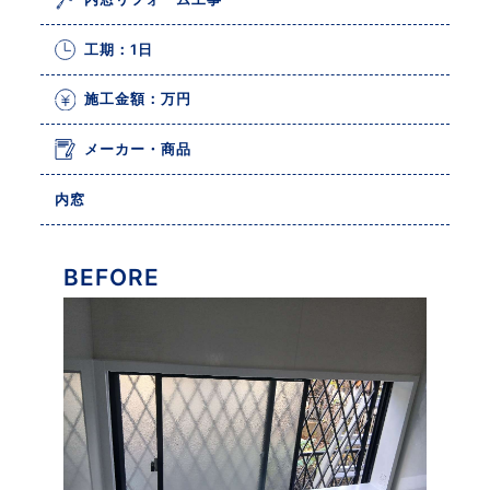
工期：1日
施工金額：万円
メーカー・商品
内窓
BEFORE