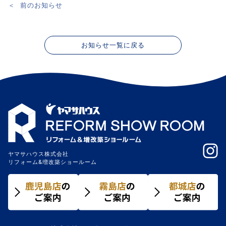
＜
前のお知らせ
投
稿
ナ
お知らせ一覧に戻る
ビ
ゲ
ー
シ
ョ
ン
ヤマサハウス株式会社
リフォーム&増改築ショールーム