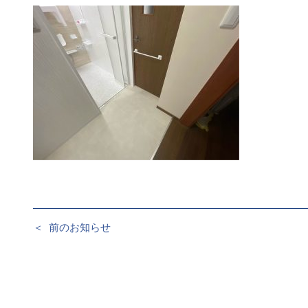
＜
前のお知らせ
投
稿
ナ
ビ