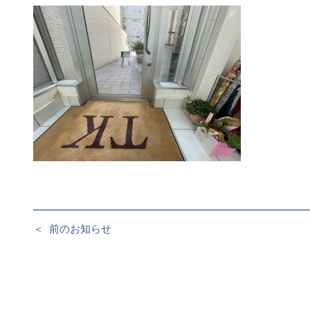
＜
前のお知らせ
投
稿
ナ
ビ