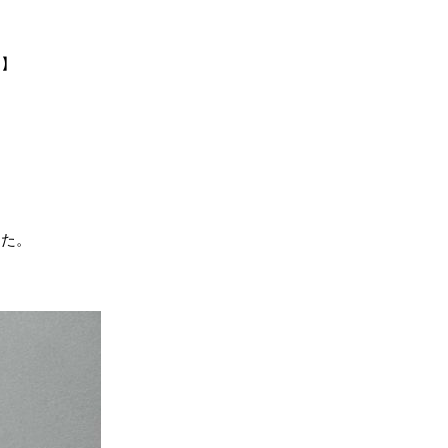
！】
した。