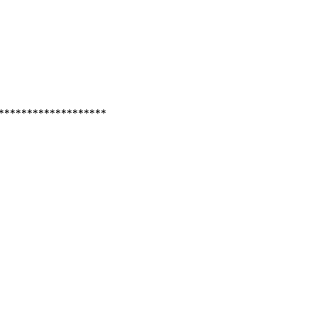
*******************