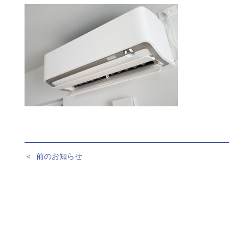
＜
前のお知らせ
投
稿
ナ
ビ