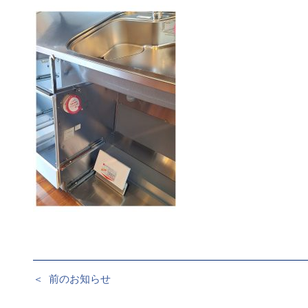
＜
前のお知らせ
投
稿