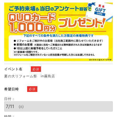
イベント名
必須
夏の大リフォーム祭 in霧島店
希望日時
必須
日付 :
時間 :