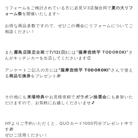
リフォームをご検討されている方に必見💡3店舗合同で
夏の大リフ
ォーム祭
を開催いたします✨
お得な商品多数ですので、ぜひこの機会にリフォームについてご
相談ください！
また
霧島店限定企画
で
7/12(日)
には
“薩摩壺焼芋 TODOROKI”
さ
んがキッチンカーを出店してくださいます👏
アンケートご記入の方には
“薩摩壺焼芋 TODOROKI”
さんで使え
る
商品引換券
をプレゼント🎁
その他にも
来場特典
やお見積依頼で
ガラポン抽選会
にも参加いた
だけますので、お気軽にお越しくださいませ🎵
HPよりご予約いただくと、QUOカード1000円分プレゼント中で
す🎁
ぜひご活用ください！