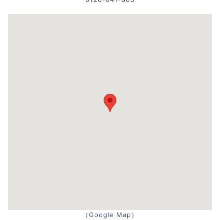
（
Google Map
）