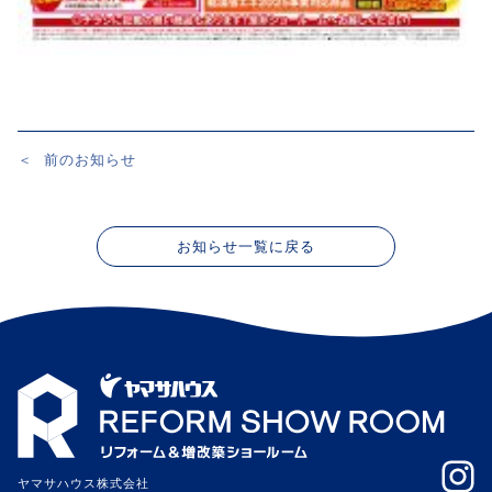
＜
前のお知らせ
投
稿
ナ
お知らせ一覧に戻る
ビ
ゲ
ー
シ
ョ
ン
ヤマサハウス株式会社