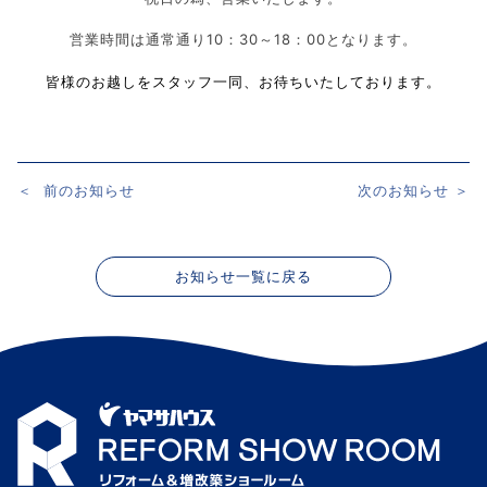
営業時間は通常通り10：30～18：00となります。
皆様のお越しをスタッフ一同、お待ちいたしております。
＜
前のお知らせ
次のお知らせ
＞
投
稿
ナ
お知らせ一覧に戻る
ビ
ゲ
ー
シ
ョ
ン