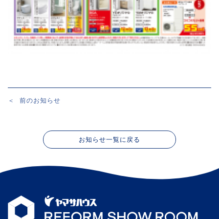
＜
前のお知らせ
投
稿
ナ
お知らせ一覧に戻る
ビ
ゲ
ー
シ
ョ
ン